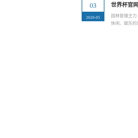
03
世界杯官网
园林管理乏力
2026-05
休闲、娱乐的