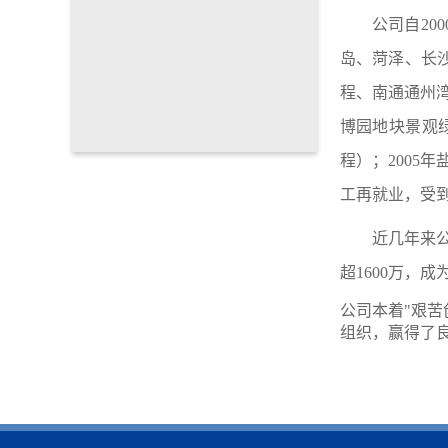
公司自
2
岛、
菏泽、
长
程、南通通州
博园地块景观
程）；
200
工再就业，受
近几年来
超1600万，
公司本着
"艰
组织，赢得了