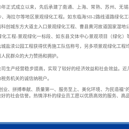
000年正式成立以来，先后承建了南通、上海、常熟、苏州、无
沙、海拉尔等地区景观绿化工程。如东临海
SII-2路线道路绿化
湾科创城东方大道主入口景观绿化工程、曹县黄河故道国家湿地
绿化工程
-景观绿化一标段
、如东县文体中心景观项目（绿化）
5年盐城盐渎公园工程获得优秀施工队伍称号，另多项景观绿化工
到人民群众的大力赞扬和拥护。
公司生产经营稳步提高，实现了较好的经济效益和社会效益。近
成为税务机关的诚信纳税户。
苦创业、拼搏奉献、质量第一、服务至上、美化环境、为民造福"
良好的社会信誉。热情淳朴的绿业员工愿以优质高效的服务、高