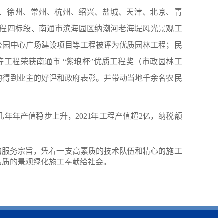
锡、徐州、常州、杭州、绍兴、盐城、天津、北京、青
工程四标段
、南通市滨海园区纳潮河老海堤风光景观工
公园中心广场建设项目等工程
被评为
优质
园林工程
；
民
等工程荣获南通市
“紫琅杯”优质工程奖（市政园林工
程均得到业主的好评和政府表彰。并带动当地千余名农民
几年年产值稳步上升，
20
21
年工程产值超
2亿，纳税额
的服务宗旨，凭着一支高素质的技术队伍和精心的施工
品质的景观绿化施工奉献给社会。