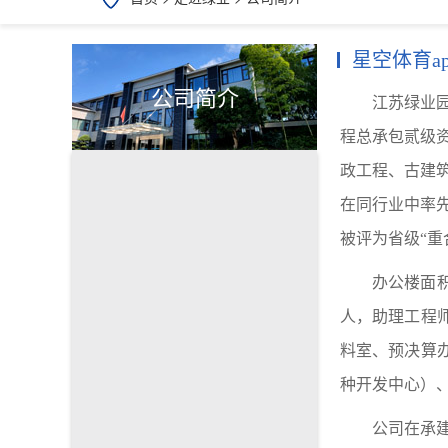
星空体育a
公司简介
江苏绿业
程总承包贰级
政工程、古建
在同行业中率
被评为省级“重
办公楼面
人，助理工程
料室、预决算
种开发中心）
公司在承