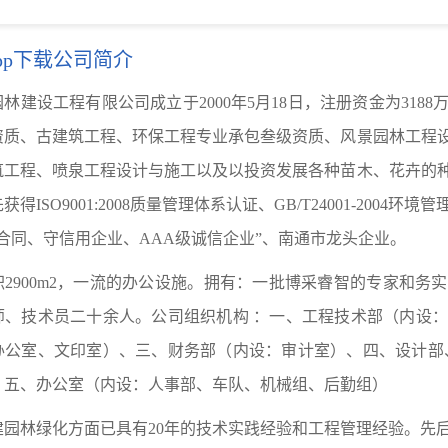
pp下载公司简介
园林建设工程有限公司成立于
2000年5月18日，注册资金为3
资质、古建筑工程、环保工程专业承包叁级资质
、风景园林工程
筑工程、喷泉工程设计与施工以及以投资发展各种苗木、花卉的
先获得
ISO9001:2008质量管理体系认证、GB/T24001-2004环
合同、守信用企业、AAA级诚信企业”、南通市龙头企业。
积
2900m2，一流的办公设施。拥有：一批博采睿智的专家和务
师、技术员二十余人。公司组织机构
：一、工程技术部（内设
办公室、文印室）、三、财务部（内设：审计室）、四、设计部
、五、办公室（内设：人事部、车队、机械组、后勤组）
建园林绿化方面已具有
2
0年的技术实践经验和工程管理经验。先后