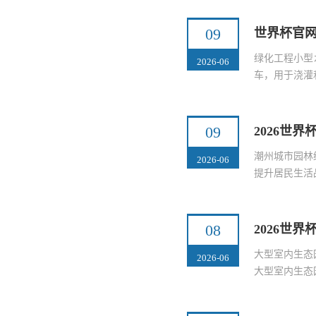
09
世界杯官网
绿化工程小型
2026-06
车，用于浇灌
09
2026世
潮州城市园林
2026-06
提升居民生活
08
2026世
大型室内生态
2026-06
大型室内生态