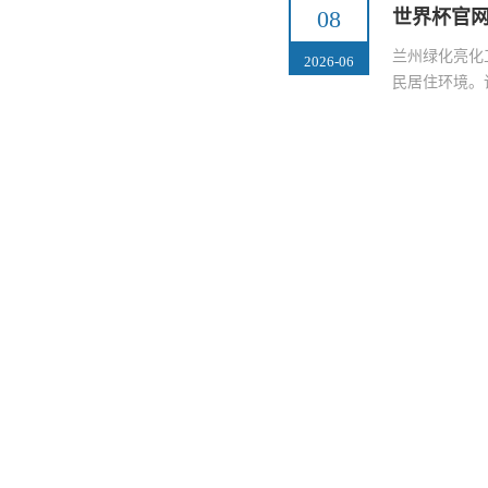
08
世界杯官网
兰州绿化亮化
2026-06
民居住环境。