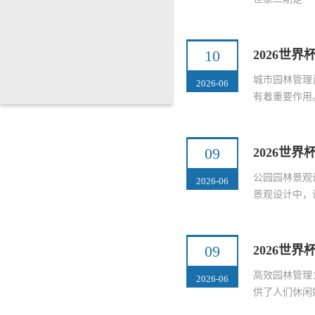
10
2026世
城市园林管理
2026-06
有着重要作用
09
2026世
公园园林景观
2026-06
景观设计中，
09
2026世
高效园林管理
2026-06
供了人们休闲