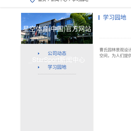
学习园地
星空体育(中国)官方网站
曹氏园林景观设
公司动态
空间，为人们提
_StarSport新闻中心
学习园地