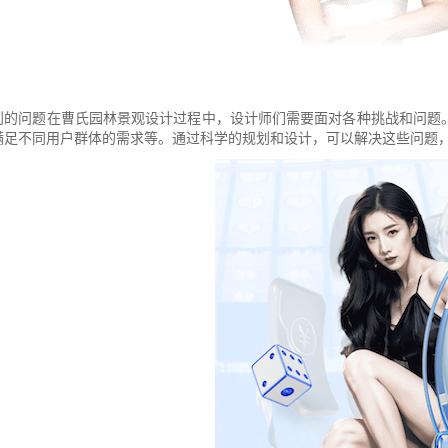
到的问题在曹氏园林景观设计过程中，设计师们需要面对各种挑战和问题
满足不同用户群体的需求等。通过科学的规划和设计，可以解决这些问题